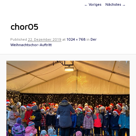
content
Image
← Voriges
Nächstes →
navigation
chor05
Published
22. Dezember 2019
at
1024 × 768
in
Der
Weihnachtschor-Auftritt