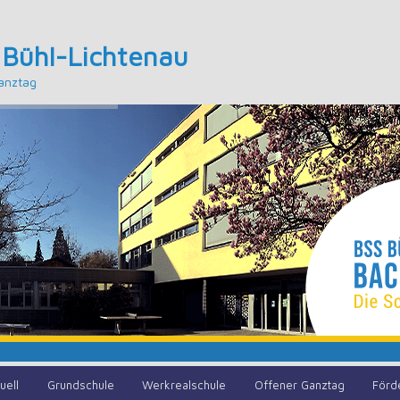
 Bühl-Lichtenau
anztag
uell
Grundschule
Werkrealschule
Offener Ganztag
Förd