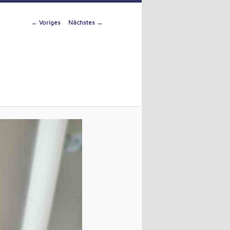
Image
← Voriges
Nächstes →
navigation