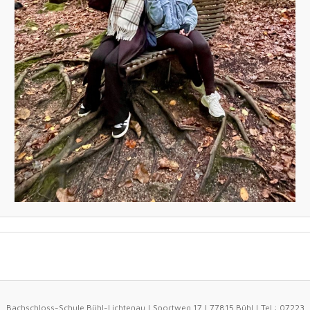
Bachschloss-Schule Bühl-Lichtenau | Sportweg 17 | 77815 Bühl | Tel.: 07223