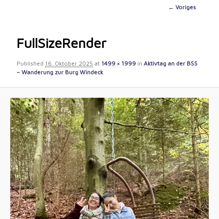
content
Image
← Voriges
navigation
FullSizeRender
Published
16. Oktober 2025
at
1499 × 1999
in
Aktivtag an der BSS
– Wanderung zur Burg Windeck