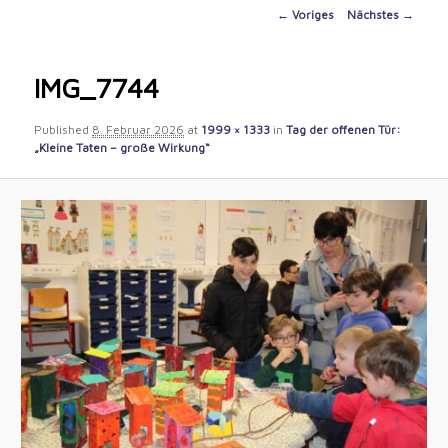
content
Image
← Voriges
Nächstes →
navigation
IMG_7744
Published
8. Februar 2026
at
1999 × 1333
in
Tag der offenen Tür:
„Kleine Taten – große Wirkung“