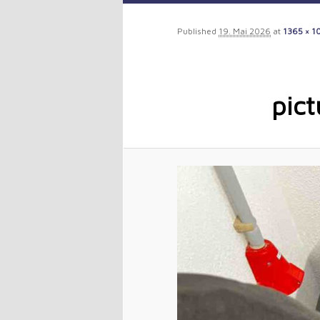
to
Published
19. Mai 2026
at
1365 × 1
primary
content
pict