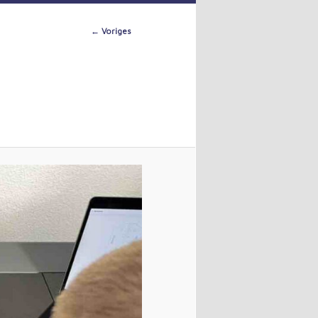
Image
← Voriges
navigation