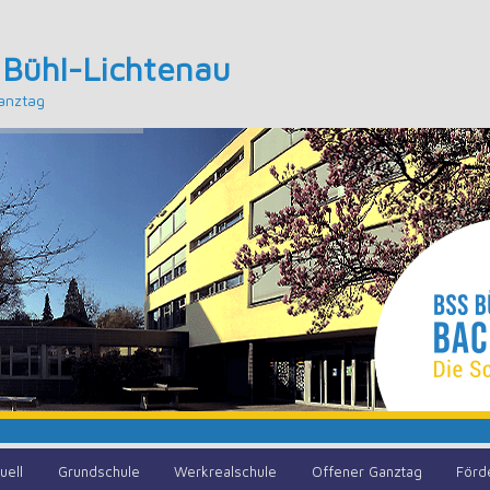
 Bühl-Lichtenau
anztag
uell
Grundschule
Werkrealschule
Offener Ganztag
Förd