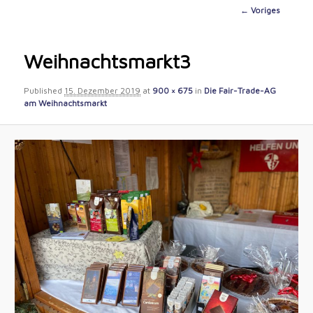
content
Image
← Voriges
navigation
Weihnachtsmarkt3
Published
15. Dezember 2019
at
900 × 675
in
Die Fair-Trade-AG
am Weihnachtsmarkt