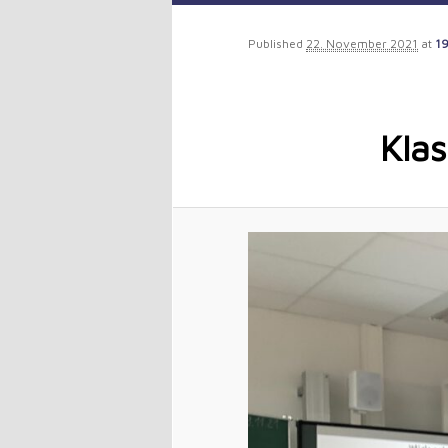
to
Published
22. November 2021
at
19
primary
content
Kla