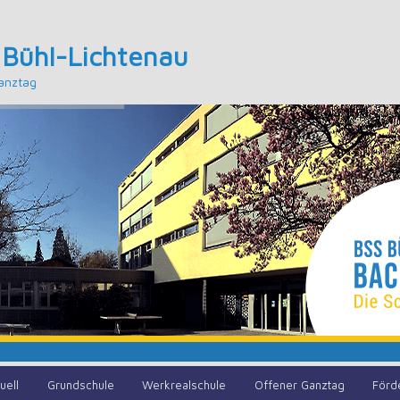
 Bühl-Lichtenau
anztag
uell
Grundschule
Werkrealschule
Offener Ganztag
Förd