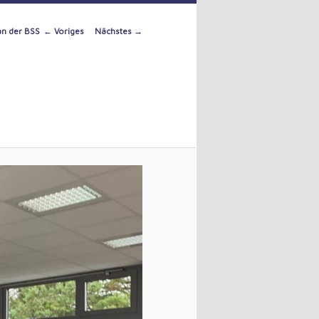
Image
← Voriges
Nächstes →
an der BSS
navigation