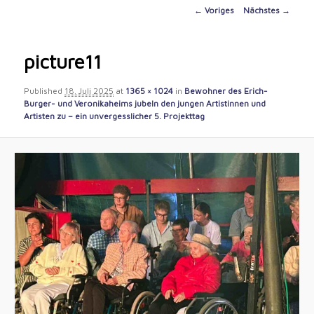
content
Image
← Voriges
Nächstes →
navigation
picture11
Published
18. Juli 2025
at
1365 × 1024
in
Bewohner des Erich-
Burger- und Veronikaheims jubeln den jungen Artistinnen und
Artisten zu – ein unvergesslicher 5. Projekttag