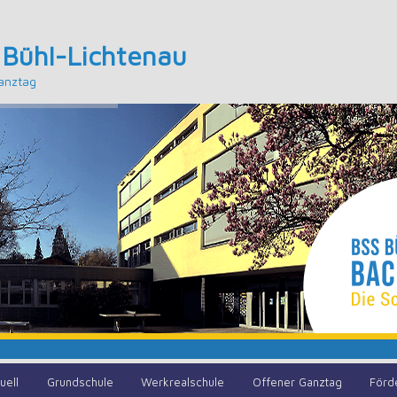
 Bühl-Lichtenau
anztag
uell
Grundschule
Werkrealschule
Offener Ganztag
Förd