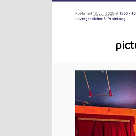
to
Published
18. Juli 2025
at
1365 × 1
unvergesslicher 5. Projekttag
primary
content
pict