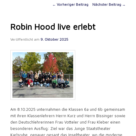
content
Post
←
Vorheriger Beitrag
Nächster Beitrag
→
navigation
Robin Hood live erlebt
Veröffentlicht am
9. Oktober 2025
Am 8.10.2025 unternahmen die Klassen 6a und 6b gemeinsam
mit ihren Klassenlehrern Herrn Kurz und Herrn Bissinger sowie
den Deutschlehrerinnen Frau Votteler und Frau Kleber einen
besonderen Ausflug: Ziel war das Junge Staatstheater
Karlsruhe, genauer gesagt das Inseltheater, wo die moderne