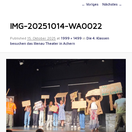
content
Image
← Voriges
Nächstes →
navigation
IMG-20251014-WA0022
Published
15. Oktober 2025
at
1999 × 1499
in
Die 4. Klassen
besuchen das Illenau Theater in Achern