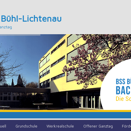
 Bühl-Lichtenau
anztag
uell
Grundschule
Werkrealschule
Offener Ganztag
Förd