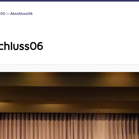
500
in
Abschluss06
chluss06