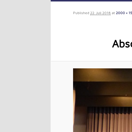
to
Published
22. Juli 2018
at
2000 × 1
primary
content
Abs