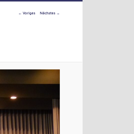
Image
← Voriges
Nächstes →
navigation