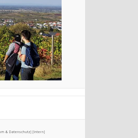
um
&
Datenschutz
] [
Intern
]