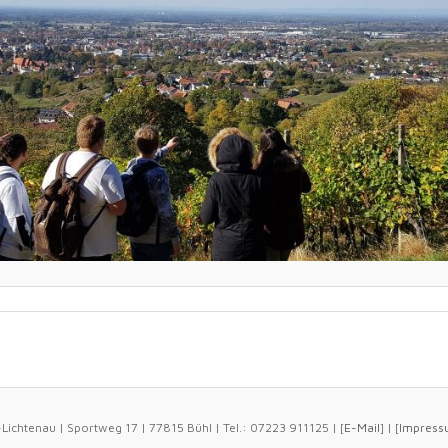
ichtenau | Sportweg 17 | 77815 Bühl | Tel.: 07223 911125 | [
E-Mail
] | [
Impress