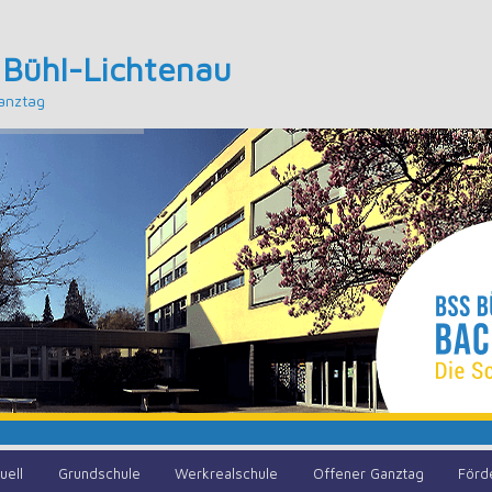
 Bühl-Lichtenau
anztag
uell
Grundschule
Werkrealschule
Offener Ganztag
Förd