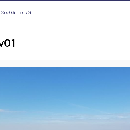
00 × 563
in
aktiv01
iv01