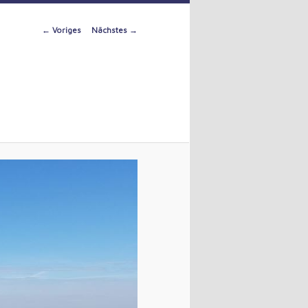
Image
← Voriges
Nächstes →
navigation