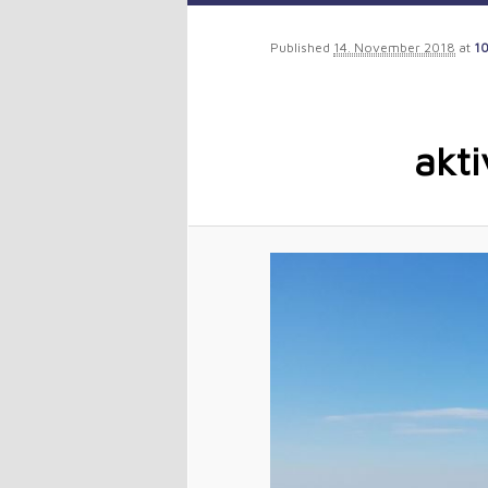
to
Published
14. November 2018
at
10
primary
content
akt