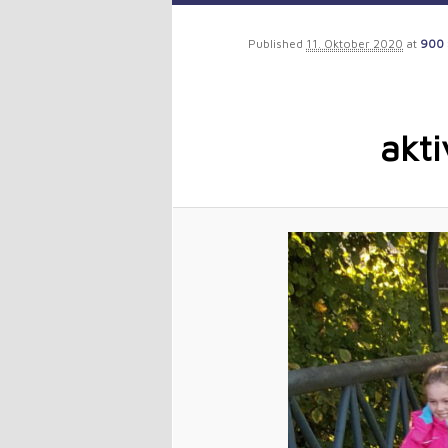
to
Published
11. Oktober 2020
at
900 
primary
content
akt