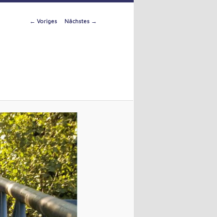
Image
← Voriges
Nächstes →
navigation