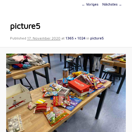
content
Image
← Voriges
Nächstes →
navigation
picture5
Published
17. November 2020
at
1365 × 1024
in
picture5