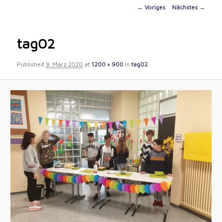
content
Image
← Voriges
Nächstes →
navigation
tag02
Published
9. März 2020
at
1200 × 900
in
tag02