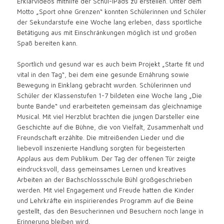
Erklärvideos mithilfe der Schul-iPads zu erstellen. Unter dem
Motto „Sport ohne Grenzen“ konnten Schülerinnen und Schüler
der Sekundarstufe eine Woche lang erleben, dass sportliche
Betätigung aus mit Einschränkungen möglich ist und großen
Spaß bereiten kann.
Sportlich und gesund war es auch beim Projekt „Starte fit und
vital in den Tag“, bei dem eine gesunde Ernährung sowie
Bewegung in Einklang gebracht wurden. Schülerinnen und
Schüler der Klassenstufen 1-7 bildeten eine Woche lang „Die
bunte Bande“ und erarbeiteten gemeinsam das gleichnamige
Musical. Mit viel Herzblut brachten die jungen Darsteller eine
Geschichte auf die Bühne, die von Vielfalt, Zusammenhalt und
Freundschaft erzählte. Die mitreißenden Lieder und die
liebevoll inszenierte Handlung sorgten für begeisterten
Applaus aus dem Publikum. Der Tag der offenen Tür zeigte
eindrucksvoll, dass gemeinsames Lernen und kreatives
Arbeiten an der Bachschlossschule Bühl großgeschrieben
werden. Mit viel Engagement und Freude hatten die Kinder
und Lehrkräfte ein inspirierendes Programm auf die Beine
gestellt, das den Besucherinnen und Besuchern noch lange in
Erinnerung bleiben wird.