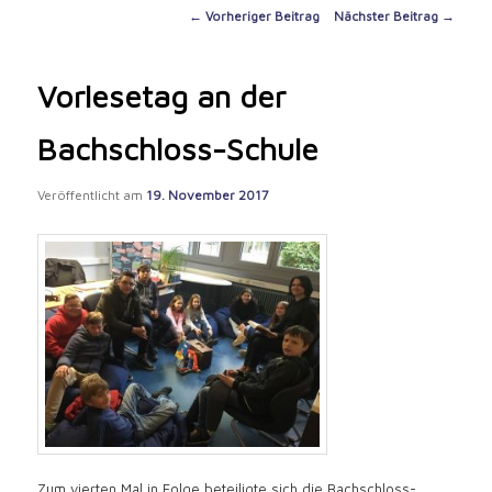
content
Post
←
Vorheriger Beitrag
Nächster Beitrag
→
navigation
Vorlesetag an der
Bachschloss-Schule
Veröffentlicht am
19. November 2017
Zum vierten Mal in Folge beteiligte sich die Bachschloss-