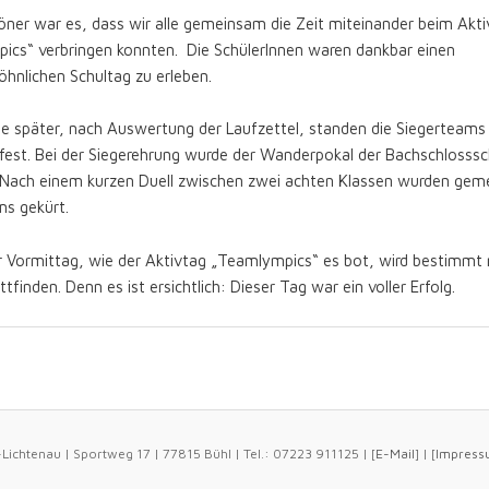
ner war es, dass wir alle gemeinsam die Zeit miteinander beim Akti
ics“ verbringen konnten. Die SchülerInnen waren dankbar einen
hnlichen Schultag zu erleben.
e später, nach Auswertung der Laufzettel, standen die Siegerteams
fest. Bei der Siegerehrung wurde der Wanderpokal der Bachschlosssc
 Nach einem kurzen Duell zwischen zwei achten Klassen wurden gem
ms gekürt.
er Vormittag, wie der Aktivtag „Teamlympics“ es bot, wird bestimmt
ttfinden. Denn es ist ersichtlich: Dieser Tag war ein voller Erfolg.
ichtenau | Sportweg 17 | 77815 Bühl | Tel.: 07223 911125 | [
E-Mail
] | [
Impress