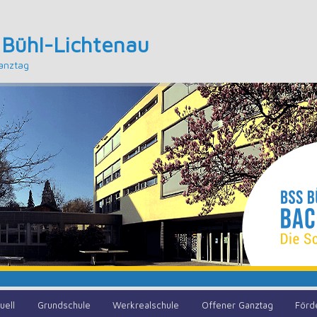
 Bühl-Lichtenau
anztag
uell
Grundschule
Werkrealschule
Offener Ganztag
Förd