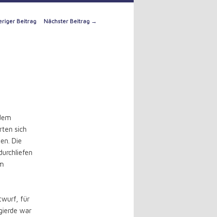
riger Beitrag
Nächster Beitrag
→
tion
n
 dem
rten sich
len. Die
urchliefen
em
wurf, für
gierde war