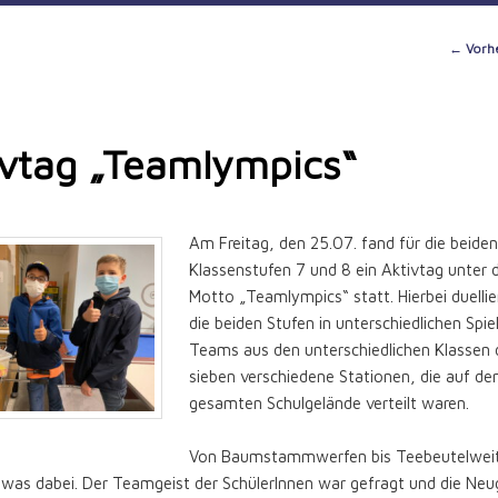
Post
←
Vorhe
naviga
ivtag „Teamlympics“
Am Freitag, den 25.07. fand für die beide
Klassenstufen 7 und 8 ein Aktivtag unter
Motto „Teamlympics“ statt. Hierbei duellie
die beiden Stufen in unterschiedlichen Spie
Teams aus den unterschiedlichen Klassen d
sieben verschiedene Stationen, die auf d
gesamten Schulgelände verteilt waren.
Von Baumstammwerfen bis Teebeutelweit
twas dabei. Der Teamgeist der SchülerInnen war gefragt und die Neu