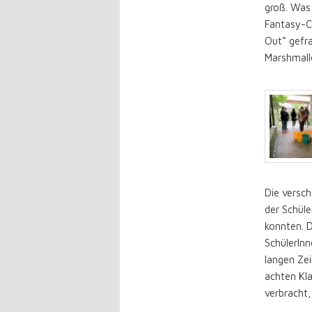
groß. Was 
Fantasy-C
Out“ gefra
Marshmall
Die versch
der Schüle
konnten. 
SchülerInn
langen Zei
achten Kla
verbracht,