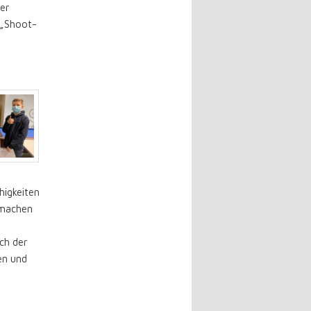
er
 „Shoot-
higkeiten
tmachen
e
ch der
en und