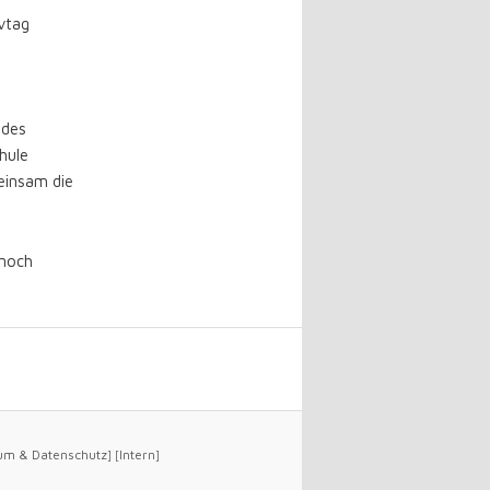
vtag
 des
hule
einsam die
 noch
um
&
Datenschutz
] [
Intern
]