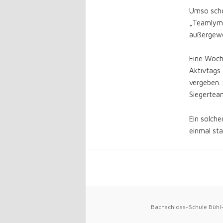
Umso schö
„Teamlymp
außergewö
Eine Woch
Aktivtags 
vergeben.
Siegertea
Ein solch
einmal sta
Bachschloss-Schule Bühl-L