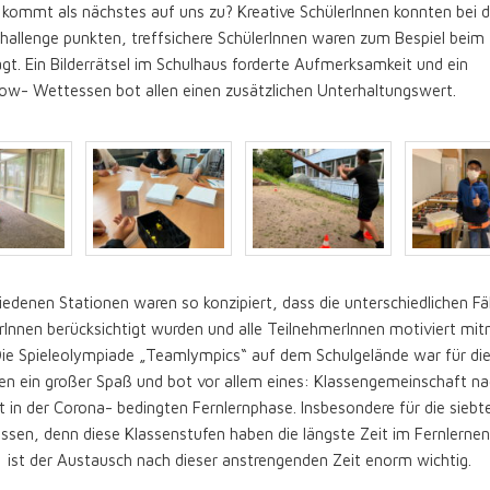
kommt als nächstes auf uns zu? Kreative SchülerInnen konnten bei d
hallenge punkten, treffsichere SchülerInnen waren zum Bespiel beim
gt. Ein Bilderrätsel im Schulhaus forderte Aufmerksamkeit und ein
ow- Wettessen bot allen einen zusätzlichen Unterhaltungswert.
iedenen Stationen waren so konzipiert, dass die unterschiedlichen Fä
rInnen berücksichtigt wurden und alle TeilnehmerInnen motiviert mi
Die Spieleolympiade „Teamlympics“ auf dem Schulgelände war für di
en ein großer Spaß und bot vor allem eines: Klassengemeinschaft na
t in der Corona- bedingten Fernlernphase. Insbesondere für die siebt
ssen, denn diese Klassenstufen haben die längste Zeit im Fernlernen
 ist der Austausch nach dieser anstrengenden Zeit enorm wichtig.