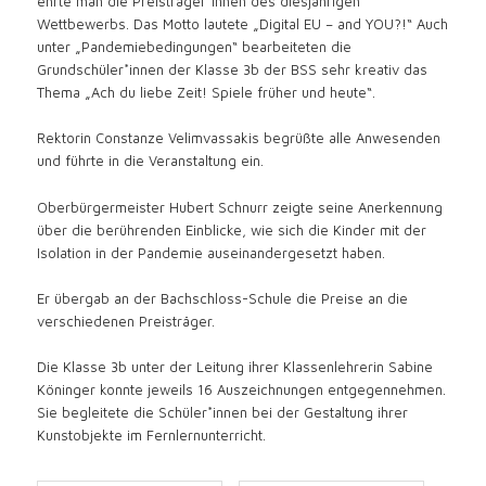
ehrte man die Preisträger*innen des diesjährigen
Wettbewerbs. Das Motto lautete „Digital EU – and YOU?!“ Auch
unter „Pandemiebedingungen“ bearbeiteten die
Grundschüler*innen der Klasse 3b der BSS sehr kreativ das
Thema „Ach du liebe Zeit! Spiele früher und heute“.
Rektorin Constanze Velimvassakis begrüßte alle Anwesenden
und führte in die Veranstaltung ein.
Oberbürgermeister Hubert Schnurr zeigte seine Anerkennung
über die berührenden Einblicke, wie sich die Kinder mit der
Isolation in der Pandemie auseinandergesetzt haben.
Er übergab an der Bachschloss-Schule die Preise an die
verschiedenen Preisträger.
Die Klasse 3b unter der Leitung ihrer Klassenlehrerin Sabine
Köninger konnte jeweils 16 Auszeichnungen entgegennehmen.
Sie begleitete die Schüler*innen bei der Gestaltung ihrer
Kunstobjekte im Fernlernunterricht.