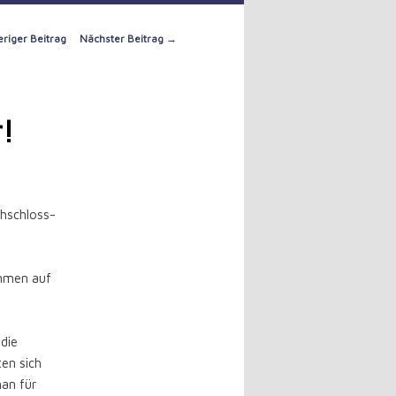
riger Beitrag
Nächster Beitrag
→
tion
!
chschloss-
ammen auf
 die
en sich
man für