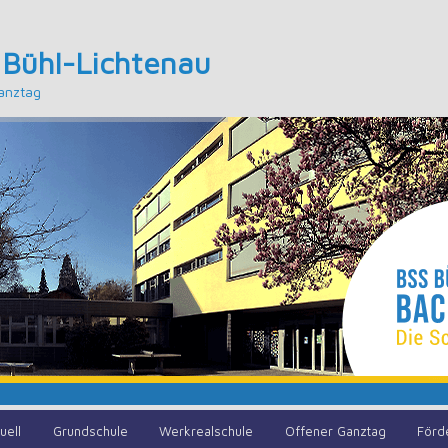
 Bühl-Lichtenau
anztag
uell
Grundschule
Werkrealschule
Offener Ganztag
Förd