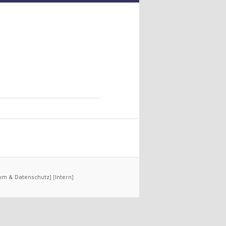
um
&
Datenschutz
] [
Intern
]