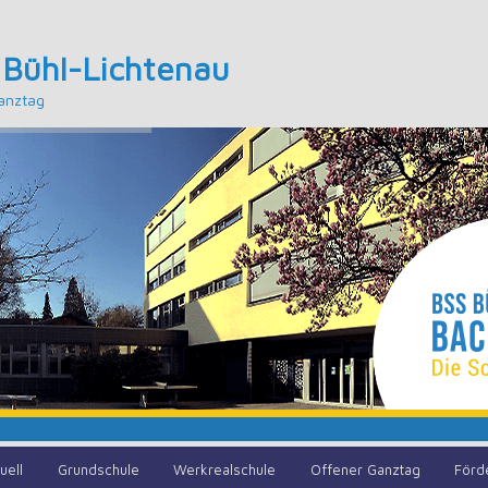
 Bühl-Lichtenau
anztag
uell
Grundschule
Werkrealschule
Offener Ganztag
Förd