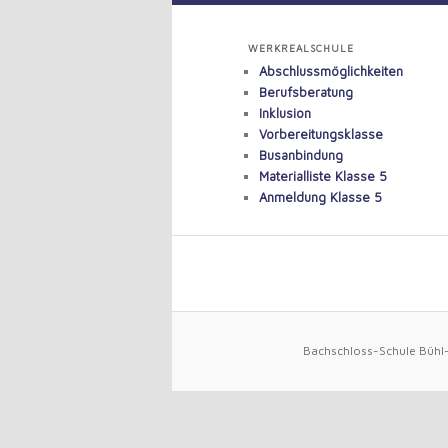
to
WERKREALSCHULE
Abschlussmöglichkeiten
primary
Berufsberatung
Inklusion
content
Vorbereitungsklasse
Busanbindung
Materialliste Klasse 5
Anmeldung Klasse 5
Bachschloss-Schule Bühl-L